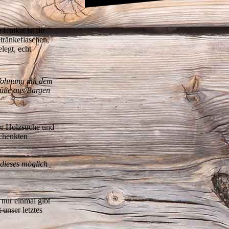
Unikat ist dir
tränkeflaschen,
legt, echt
 Wohnung mit dem
rüße aus Bargen
der Holzsuche und
schenkten
 dieses möglich
 nur einmal gibt
 unser letztes