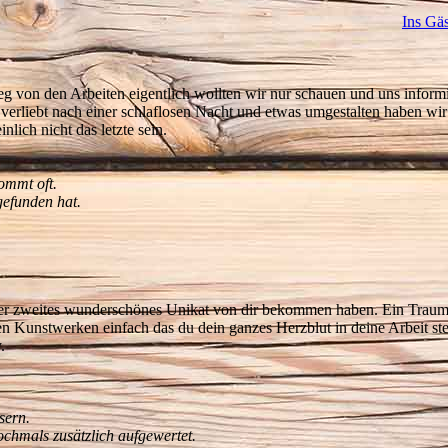
Ins Gä
eg von den Arbeiten eigentlich wollten wir nur schauen und uns inform
verliebt nach einer schlaflosen Nacht und etwas umgestalten haben wi
lich nicht das letzte sein.
ommt oft.
efunden hat.
nser zweites wunderschönes Unikat von dir bekommen haben. Ein Trau
 Kunstwerken einfach das du dein ganzes Herzblut in deine Arbeit ste
.
sern.
chmals zusätzlich aufgewertet.