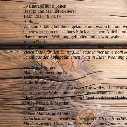
39 Einträge auf 8 Seiten
Beatrix und Manuel Riesterer
13.05.2018
19:34:19
Hallo
Wir sind zufällig bei Ihnen gelandet und waren hin und w
haben wir uns in ein schönes Stück aus einem Apfelbaum 
Platz in unserer Wohnung gefunden und es wird wahrschein
Vielen Dank
Kommentar:
Vielen Dank für den Eintrag, ich sage immer unverhofft k
Schön das der Apfelbaum einen Platz in Eurer Wohnung g
Grüße aus Bargen
Mathias Simmendinger
13.05.2018
15:22:45
Hallo Jürgen,
heute war wieder ein sehr schöner Tag weil wir heute u
der nun unser Wohnzimmer verschönert .Mann sieht deinen
Mach weiter so und weiterhin viel Spaß an deinem Hobby
Grüße Pamela & Mathias
Kommentar:
Danke Mathias und Pamela.
Natürlich werde ich weitermachen, und mich noch verbes
Mit dem zweiten Unikat, habt Ihr euer schönes zuhause no