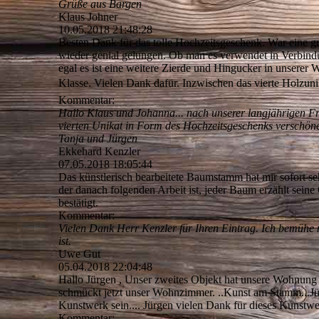
Grüße aus Bargen
Klaus Johner
10.05.2018
21:48:28
Besten Dank für das tolle Hochzeitsgeschenk. War eine gr
wieder genial gelungen. Ob man es verwendet in Verbind
egal es ist eine weitere Zierde und Hingucker in unserer Wo
Klasse. Vielen Dank dafür. Inzwischen das vierte Holzun
Kommentar:
Hallo Klaus und Johanna... nach unserer langjährigen Fr
vierten Unikat in Form des Hochzeitsgeschenks verschön
Tanja und Jürgen
Ekkehard Kenzler
07.05.2018
18:05:44
Das künstlerisch bearbeitete Baumstamm hat mir sofort seh
der danach folgenden Arbeit ist, jeder Baum erzählt sein
bestätigt.
Kommentar:
Vielen Dank Herr Kenzler für Ihren Eintrag. Ich bemühe 
ist.
Uwe Gut
05.04.2018
22:04:48
Hallo Jürgen , Unser zweites Objekt hat unsere Wohnung be
schmückt jetzt unser Wohnzimmer. ..Kunst am Stamm...Jürge
Kunstwerk sein.... Jürgen vielen Dank für dieses Kunstw
Kommentar: