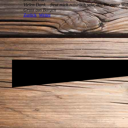
Vielen Dank....freut mich natürlich sehr, das Ihr euere 
Gruss aus Bargen
Zurück
Weiter