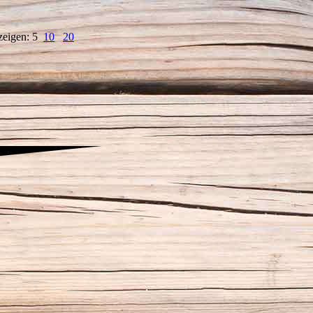
zeigen: 5
10
20