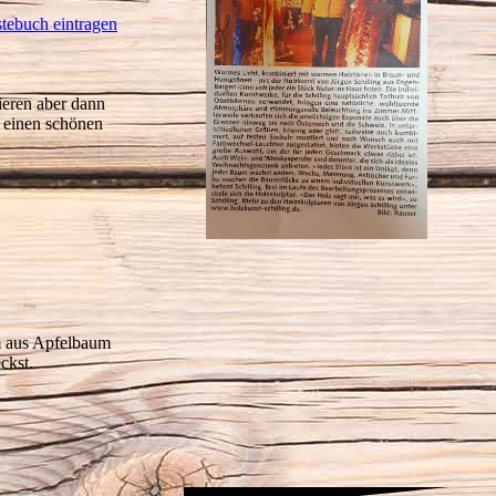
stebuch eintragen
ieren aber dann
r einen schönen
m aus Apfelbaum
ckst.