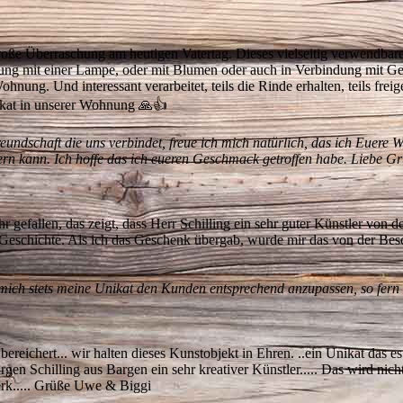
oße Überraschung am heutigen Vatertag. Dieses vielseitig verwendbare 
ung mit einer Lampe, oder mit Blumen oder auch in Verbindung mit Ge
hnung. Und interessant verarbeitet, teils die Rinde erhalten, teils freige
ikat in unserer Wohnung 🙏👍
eundschaft die uns verbindet, freue ich mich natürlich, das ich Euere
ern kann. Ich hoffe das ich eueren Geschmack getroffen habe. Liebe G
r gefallen, das zeigt, dass Herr Schilling ein sehr guter Künstler von 
e Geschichte. Als ich das Geschenk übergab, wurde mir das von der Be
mich stets meine Unikat den Kunden entsprechend anzupassen, so fern
reichert... wir halten dieses Kunstobjekt in Ehren. ..ein Unikat das es
n Schilling aus Bargen ein sehr kreativer Künstler..... Das wird nicht
erk..... Grüße Uwe & Biggi